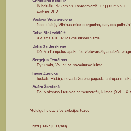
Christiane Schiller
Iš baltiškų dvikamienių asmenvardžių ir jų trumpinių kil
žodyne DFD
Veslava Sidaravičienė
Neoficialiųjų Vilniaus miesto ergonimų darybos polinkiai
Daiva Sinkevičiūtė
XV amžiaus lietuviškos kilmės vardai
Dalia Sviderskienė
Dėl Marijampolės apskrities vietovardžių analizės prag
Sergejus Temčinas
Rytų baltų Vokietijos pavadinimo kilmė
Inese Zuģicka
Ieskats Riebiņu novada Galēnu pagasta antroponīmisk
Aušra Žemienė
Dėl Mažosios Lietuvos asmenvardžių kilmės (XVIII–XIX
Atsisiųsti visas šios sekcijos tezes
Grįžti į sekcijų sąrašą