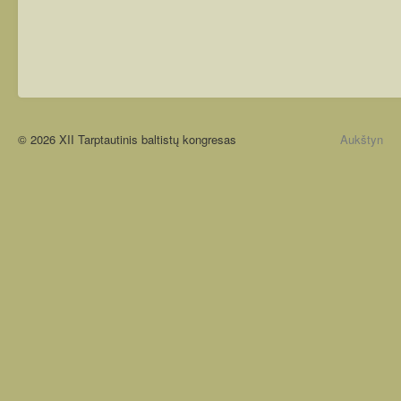
© 2026 XII Tarptautinis baltistų kongresas
Aukštyn