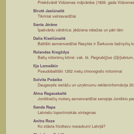
Priekšvārdi Vidzemes mājvārdos (1826. gada Vidzemes d
Birutė Jasiūnaitė
Tikriniai velniavardžiai
Santa Jērāne
Īpašvārdu vārdnīca: jēdziena robežas un pāri tām
Dalia Kiseliūnaitė
Baltiški asmenvardžiai Rasytės ir Šarkuvos bažnyčių 
Rolandas Kregždys
Baltų mitonimų kilmė: vak. bl.
Pargrubi(j)us
(
G[r]ubrium
Ilja Lemeškin
Pseudobaltiški 1262 metų chronografo mitonimai
Solvita Pošeiko
Daugavpils iestāžu un uzņēmumu reklāminformācija 20. g
Alma Ragauskaitė
Joniškiečių moterų asmenvardžiai senojoje Joniškio pa
Sanda Rapa
Latviešu toponīmiskās sintagmas
Anitra Roze
Ko stāsta frizētavu nosaukumi Latvijā?