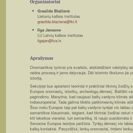
Organizatoriai
Grasilda Blažienė
Lietuvių kalbos institutas
grasilda.blaziene@lki.lt
Ilga Jansone
LU Latvių kalbos institutas
ilgajan@lza.lv
Aprašymas
Onomastikos tyrimai yra svarbūs, atskleidžiant valstybių rai
raidos procesą ir jame dalyvauja. Dėl istorinio tikslumo jie yr
istoriją.
Sekcijoje bus aptariami teoriniai ir praktiniai tikrinių žodži
Europos onomastų, istorikų, archeologų dėmesį. Baltiški van
pagrindimo. Manytina, kad naujausi baltų vardyno kilmės aiš
indoeuropeistai. Tada galima tikėtis patikimesnių kilmės aiš
Šiuo metu Europos taip pat baltų vardyno tyrėjai vis labiau 
semantikos klausimais, teigiant, kad tikriniai žodžiai neturi
kiti leksikos vienetai, turi semantiką. Iš naujo susidomėta 
Senosios Europos teorijos peržiūra. Tyrėjų dėmesį vis labiau
kalbų kontaktai. Pavyzdžiui, lenkų onomastai, tirdami lenkų