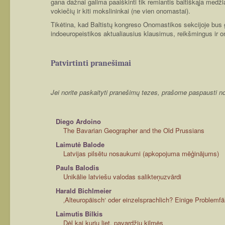
gana dažnai galima paaiškinti tik remiantis baltiškąja medž
vokiečių ir kiti mokslininkai (ne vien onomastai).
Tikėtina, kad Baltistų kongreso Onomastikos sekcijoje bus ga
indoeuropeistikos aktualiausius klausimus, reikšmingus ir 
Patvirtinti pranešimai
Jei norite paskaityti pranešimų tezes, prašome paspausti 
Diego Ardoino
The Bavarian Geographer and the Old Prussians
Laimutė Balode
Latvijas pilsētu nosaukumi (apkopojuma mēģinājums)
Pauls Balodis
Unikālie latviešu valodas salikteņuzvārdi
Harald Bichlmeier
‚Alteuropäisch‘ oder einzelsprachlich? Einige Problemfä
Laimutis Bilkis
Dėl kai kurių liet. pavardžių kilmės