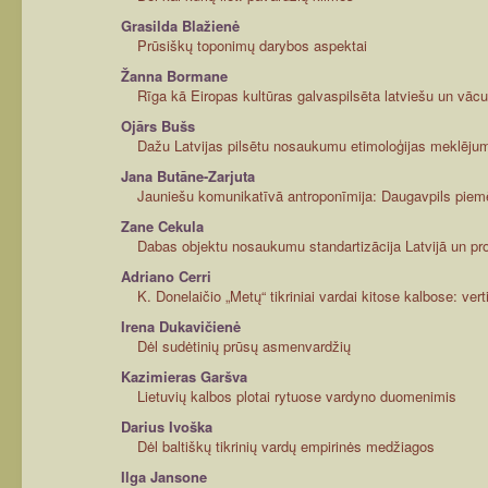
Grasilda Blažienė
Prūsiškų toponimų darybos aspektai
Žanna Bormane
Rīga kā Eiropas kultūras galvaspilsēta latviešu un vā
Ojārs Bušs
Dažu Latvijas pilsētu nosaukumu etimoloģijas meklējum
Jana Butāne-Zarjuta
Jauniešu komunikatīvā antroponīmija: Daugavpils piem
Zane Cekula
Dabas objektu nosaukumu standartizācija Latvijā un p
Adriano Cerri
K. Donelaičio „Metų“ tikriniai vardai kitose kalbose: ve
Irena Dukavičienė
Dėl sudėtinių prūsų asmenvardžių
Kazimieras Garšva
Lietuvių kalbos plotai rytuose vardyno duomenimis
Darius Ivoška
Dėl baltiškų tikrinių vardų empirinės medžiagos
Ilga Jansone