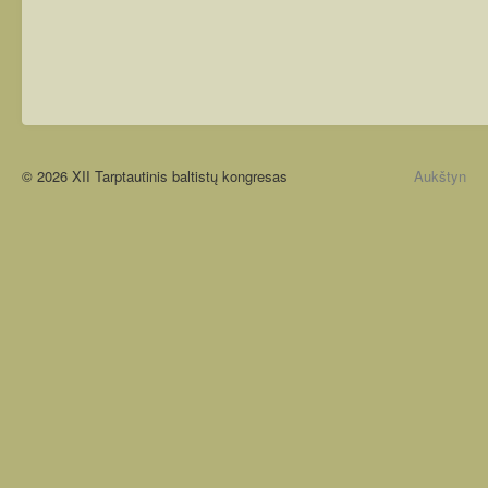
© 2026 XII Tarptautinis baltistų kongresas
Aukštyn