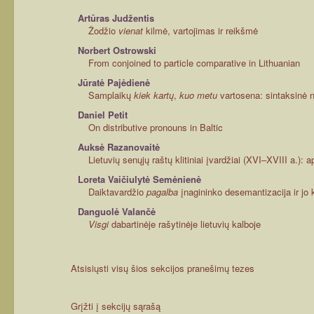
Artūras Judžentis
Žodžio
vienat
kilmė, vartojimas ir reikšmė
Norbert Ostrowski
From conjoined to particle comparative in Lithuanian
Jūratė Pajėdienė
Samplaikų
kiek kartų
,
kuo metu
vartosena: sintaksinė n
Daniel Petit
On distributive pronouns in Baltic
Auksė Razanovaitė
Lietuvių senųjų raštų klitiniai įvardžiai (XVI–XVIII a.): 
Loreta Vaičiulytė Semėnienė
Daiktavardžio
pagalba
įnagininko desemantizacija ir jo 
Danguolė Valančė
Visgi
dabartinėje rašytinėje lietuvių kalboje
Atsisiųsti visų šios sekcijos pranešimų tezes
Grįžti į sekcijų sąrašą