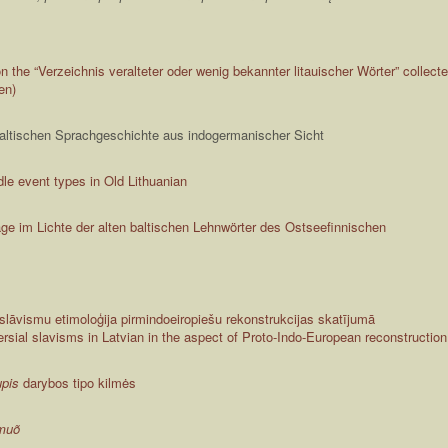
n the “Verzeichnis veralteter oder wenig bekannter litauischer Wörter” collec
en)
baltischen Sprachgeschichte aus indogermanischer Sicht
dle event types in Old Lithuanian
age im Lichte der alten baltischen Lehnwörter des Ostseefinnischen
 slāvismu etimoloģija pirmindoeiropiešu rekonstrukcijas skatījumā
rsial slavisms in Latvian in the aspect of Proto-Indo-European reconstruction
pis
darybos tipo kilmės
muõ