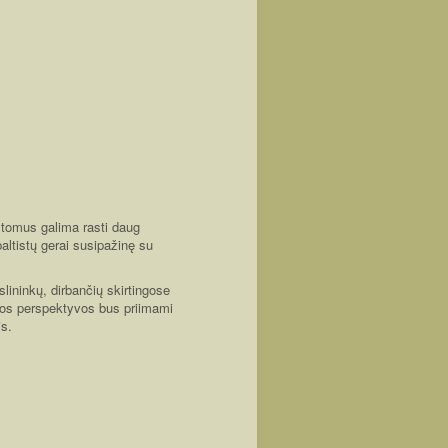
tomus galima rasti daug
altistų gerai susipažinę su
kslininkų, dirbančių skirtingose
tikos perspektyvos bus priimami
is.