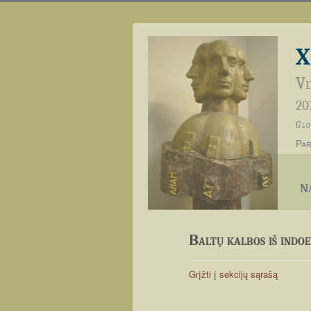
X
Vi
201
Glo
Par
Na
Baltų kalbos iš indoe
Grįžti į sekcijų sąrašą