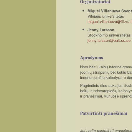
Organizatoriai
Miguel Villanueva Sven
Vilniaus universitetas
miguel.villanueva@flf.vu.l
Jenny Larsson
Stockholmo universitetas
jenny.larsson@balt.su.se
Aprašymas
Nors baltų kalbų istorinė gram
įdomių straipsnių bet kokiu ba
indoeuropiečių kalbotyra, o da
Pagrindinis šios sekcijos tiksla
baltų ir indoeuropiečių kalbot
ir pranešimai, kuriuose sprend
Patvirtinti pranešimai
Jei norite paskaityti praneš