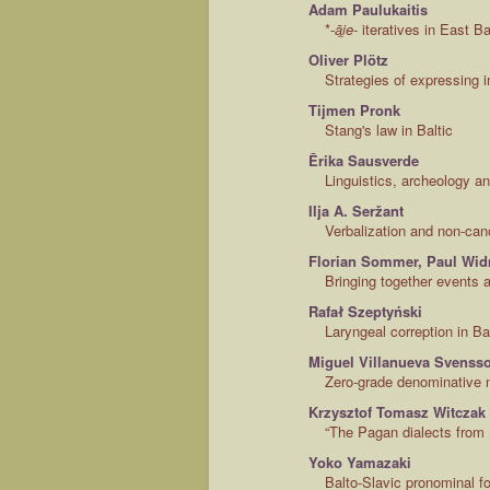
Adam Paulukaitis
*-
āi̯e
- iteratives in East Ba
Oliver Plötz
Strategies of expressing 
Tijmen Pronk
Stang's law in Baltic
Ērika Sausverde
Linguistics, archeology a
Ilja A. Seržant
Verbalization and non-cano
Florian Sommer, Paul Wi
Bringing together events a
Rafał Szeptyński
Laryngeal correption in B
Miguel Villanueva Svenss
Zero-grade denominative 
Krzysztof Tomasz Witczak
“The Pagan dialects from 
Yoko Yamazaki
Balto-Slavic pronominal f