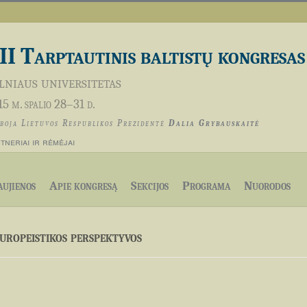
II Tarptautinis baltistų kongresas
lniaus universitetas
5 m. spalio 28–31 d.
boja Lietuvos Respublikos Prezidentė
Dalia Grybauskaitė
tneriai ir rėmėjai
ujienos
Apie kongresą
Sekcijos
Programa
Nuorodos
uropeistikos perspektyvos