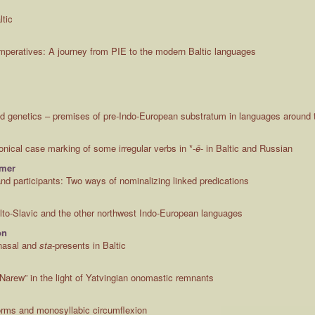
ltic
imperatives: A journey from PIE to the modern Baltic languages
nd genetics – premises of pre-Indo-European substratum in languages around 
nical case marking of some irregular verbs in *-
ē
- in Baltic and Russian
dmer
nd participants: Two ways of nominalizing linked predications
alto-Slavic and the other northwest Indo-European languages
on
nasal and
sta
-presents in Baltic
Narew” in the light of Yatvingian onomastic remnants
orms and monosyllabic circumflexion