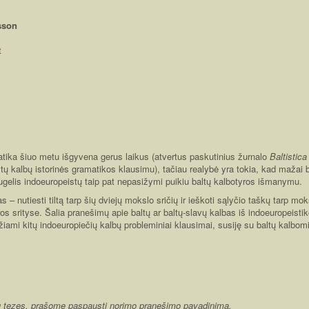
sson
t
atika šiuo metu išgyvena gerus laikus (atvertus paskutinius žurnalo
Baltistica
ltų kalbų istorinės gramatikos klausimu), tačiau realybė yra tokia, kad mažai b
ugelis indoeuropeistų taip pat nepasižymi puikiu baltų kalbotyros išmanymu.
s – nutiesti tiltą tarp šių dviejų mokslo sričių ir ieškoti sąlyčio taškų tarp mo
yros srityse. Šalia pranešimų apie baltų ar baltų-slavų kalbas iš indoeuropeis
žiami kitų indoeuropiečių kalbų probleminiai klausimai, susiję su baltų kalbom
imų tezes, prašome paspausti norimo pranešimo pavadinimą.