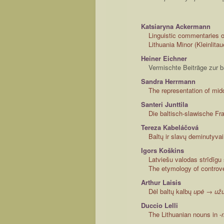
Katsiaryna Ackermann
Linguistic commentaries o
Lithuania Minor (Kleinlitau
Heiner Eichner
Vermischte Beiträge zur 
Sandra Herrmann
The representation of mid
Santeri Junttila
Die baltisch-slawische Fr
Tereza Kabeláčová
Baltų ir slavų deminutyvai
Igors Koškins
Latviešu valodas strīdīgu
The etymology of controve
Arthur Laisis
Dėl baltų kalbų
upė → užu
Duccio Lelli
The Lithuanian nouns in -