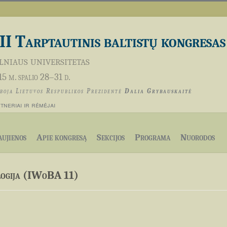
II Tarptautinis baltistų kongresas
lniaus universitetas
5 m. spalio 28–31 d.
boja Lietuvos Respublikos Prezidentė
Dalia Grybauskaitė
tneriai ir rėmėjai
ujienos
Apie kongresą
Sekcijos
Programa
Nuorodos
logija (IWoBA 11)