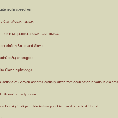
ontenegrin speeches
 в балтийских языках
голов в староштокавских памятниках
nt shift in Baltic and Slavic
vardažodžių priesagose
lto-Slavic diphthongs
sations of Serbian accents actually differ from each other in various dialect
 F. Kuršaičio žodynuose
os lietuvių inteligentų kirčiavimo polinkiai: bendrumai ir skirtumai