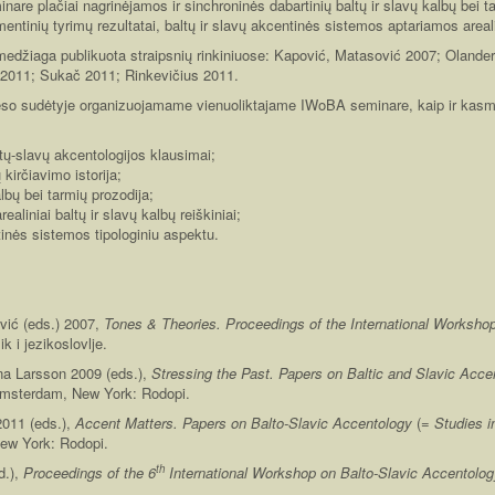
nare plačiai nagrinėjamos ir sinchroninės dabartinių baltų ir slavų kalbų bei t
ntinių tyrimų rezultatai, baltų ir slavų akcentinės sistemos aptariamos arealin
medžiaga publikuota straipsnių rinkiniuose: Kapović, Matasović 2007; Olande
 2011; Sukač 2011; Rinkevičius 2011.
greso sudėtyje organizuojamame vienuoliktajame IWoBA seminare, kaip ir kasm
tų-slavų akcentologijos klausimai;
 kirčiavimo istorija;
albų bei tarmių prozodija;
ealiniai baltų ir slavų kalbų reiškiniai;
tinės sistemos tipologiniu aspektu.
ić (eds.) 2007,
Tones & Theories. Proceedings of the International Worksho
ik i jezikoslovlje.
a Larsson 2009 (eds.),
Stressing the Past. Papers on Baltic and Slavic Acce
msterdam, New York: Rodopi.
2011 (eds.),
Accent Matters. Papers on Balto-Slavic Accentology
(=
Studies i
ew York: Rodopi.
th
d.),
Proceedings of the 6
International Workshop on Balto-Slavic Accentolog