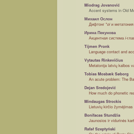
Miodrag Jovanović
Accent systems in Old M
Михаил Ослон
Дифтонг *
oi
и метатония
Ирина Пекунова
Акцентная система
i
-гла
Tijmen Pronk
Language contact and acce
Vytautas Rinkevičius
Metatonija latvių kalbos 
Tobias Mosbæk Søborg
An acute problem: The Ba
Dejan Sredojević
How much do phonetic reali
Mindaugas Strockis
Lietuvių kirčio žymėjimas
Bonifacas Stundžia
Jaunosios ir vidurinės kart
Rafał Szeptyński