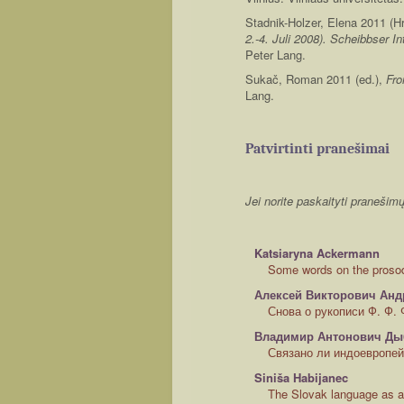
Stadnik-Holzer, Elena 2011 (H
2.-4. Juli 2008). Scheibbser I
Peter Lang.
Sukač, Roman 2011 (ed.),
Fro
Lang.
Patvirtinti pranešimai
Jei norite paskaityti praneš
Katsiaryna Ackermann
Some words on the prosody 
Алексей Викторович Ан
Снова о рукописи Ф. Ф.
Владимир Антонович Ды
Связано ли индоевропей
Siniša Habijanec
The Slovak language as a 