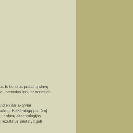
mos iš bendros prabaltų-slavų
z., senosios indų ar senosios
andien dar aktyviai
lausimų. Reikšmingą postūmį
 ir slavų akcentologijos
 rezultatus pristatyti gali