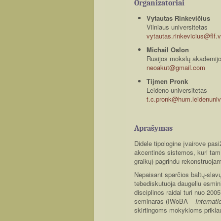
Organizatoriai
Vytautas Rinkevičius
Vilniaus universitetas
vytautas.rinkevicius@flf.v
Michail Oslon
Rusijos mokslų akademijos
neoakut@gmail.com
Tijmen Pronk
Leideno universitetas
t.c.pronk@hum.leidenuniv
Aprašymas
Didele tipologine įvairove pas
akcentinės sistemos, kuri tam
graikų) pagrindu rekonstruoja
Nepaisant sparčios baltų-slavų
tebediskutuoja daugeliu esmin
disciplinos raidai turi nuo 20
seminaras (IWoBA –
Internat
skirtingoms mokykloms priklaus