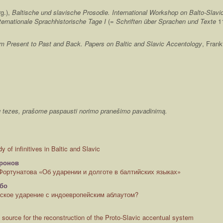
rg.),
Baltische und slavische Prosodie.
International Workshop on Balto-Slavi
nternationale Sprachhistorische Tage I
(=
Schriften über Sprachen und Texte
11
m Present to Past and Back. Papers on Baltic and Slavic Accentology
, Frank
imų tezes, prašome paspausti norimo pranešimo pavadinimą.
of infinitives in Baltic and Slavic
дронов
 Фортунатова «Об ударении и долготе в балтийских языках»
бо
ское ударение с индоевропейским аблаутом?
source for the reconstruction of the Proto-Slavic accentual system