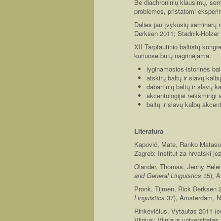
Be diachroninių klausimų, semi
problemos, pristatomi eksperime
Dalies jau įvykusių seminarų 
Derksen 2011; Stadnik-Holzer
XII Tarptautinio baltistų kon
kuriuose būtų nagrinėjama:
lyginamosios-istorinės bal
atskirų baltų ir slavų kalbų
dabartinių baltų ir slavų k
akcentologijai reikšmingi ar
baltų ir slavų kalbų akcen
Literatūra
Kapović, Mate, Ranko Matasov
Zagreb: Institut za hrvatski jez
Olander, Thomas, Jenny Helen
and General Linguistics
35), A
Pronk, Tijmen, Rick Derksen 
Linguistics
37), Amsterdam, N
Rinkevičius, Vytautas 2011 (e
Vilnius: Vilniaus universitetas.