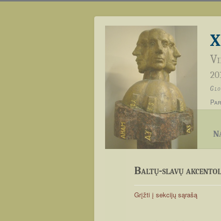
X
Vi
201
Glo
Par
Na
Baltų-slavų akcento
Grįžti į sekcijų sąrašą