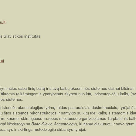
u.lt
 Slavistikos institutas
.nl
ižyminčios dabartinių baltų ir slavų kalbų akcentinės sistemos dažnai kildina
 tikromis reikšmingomis ypatybėmis skyrėsi nuo kitų indoeuropiečių kalbų (pv
mos sistemos.
 istorinės akcentologijos tyrimų raidos pastaraisiais dešimtmečiais, tyrėjai ši
ių šios sistemos rekonstrukcijos ir santykio su kitų ide. kalbų sistemomis k
05 m. kasmet skirtinguose Europos miestuose organizuojamas Tarptautinis baltų
ional Workshop on Balto-Slavic Accentology
), kuriame diskutuoti ir savo tyrimų
antys ir skirtinga metodologija dirbantys tyrėjai.