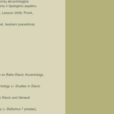
armių akcentologijos
iu ir tipologiniu aspektu.
r, Larsson 2009; Pronk,
et, laukiami pranešimai,
p on Balto-Slavic Accentology
,
ntology
(=
Studies in Slavic
n Slavic and General
y
(=
Baltistica
7 priedas),