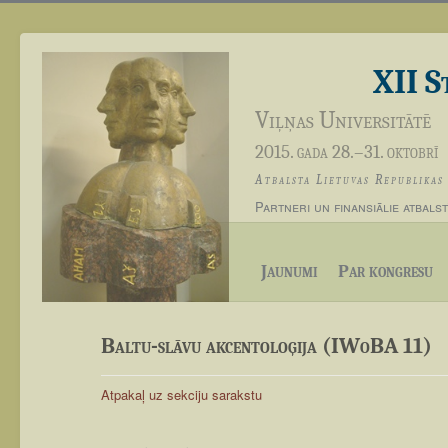
XII S
Viļņas Universitātē
2015. gada 28.–31. oktobrī
Atbalsta Lietuvas Republika
Partneri un finansiālie atbalstī
Jaunumi
Par kongresu
Baltu-slāvu akcentoloģija (IWoBA 11)
Atpakaļ uz sekciju sarakstu