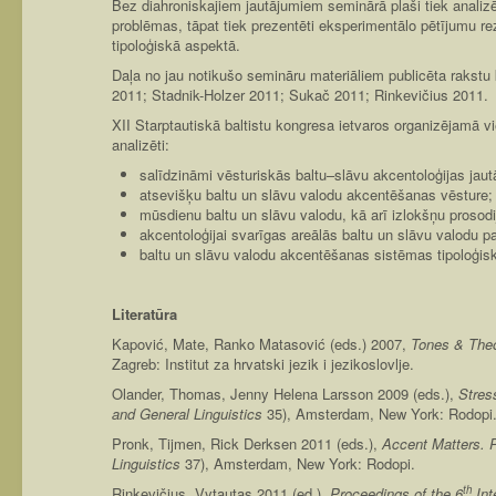
Bez diahroniskajiem jautājumiem seminārā plaši tiek analiz
problēmas, tāpat tiek prezentēti eksperimentālo pētījumu re
tipoloģiskā aspektā.
Daļa no jau notikušo semināru materiāliem publicēta rakst
2011; Stadnik-Holzer 2011; Sukač 2011; Rinkevičius 2011.
XII Starptautiskā baltistu kongresa ietvaros organizējamā v
analizēti:
salīdzināmi vēsturiskās baltu–­slāvu akcentoloģijas jaut
atsevišķu baltu un slāvu valodu akcentēšanas vēsture;
mūsdienu baltu un slāvu valodu, kā arī izlokšņu prosodi
akcentoloģijai svarīgas areālās baltu un slāvu valodu p
baltu un slāvu valodu akcentēšanas sistēmas tipoloģis
Literatūra
Kapović, Mate, Ranko Matasović (eds.) 2007,
Tones & Theo
Zagreb: Institut za hrvatski jezik i jezikoslovlje.
Olander, Thomas, Jenny Helena Larsson 2009 (eds.),
Stres
and General Linguistics
35), Amsterdam, New York: Rodopi
Pronk, Tijmen, Rick Derksen 2011 (eds.),
Accent Matters. 
Linguistics
37), Amsterdam, New York: Rodopi.
th
Rinkevičius, Vytautas 2011 (ed.),
Proceedings of the 6
Int