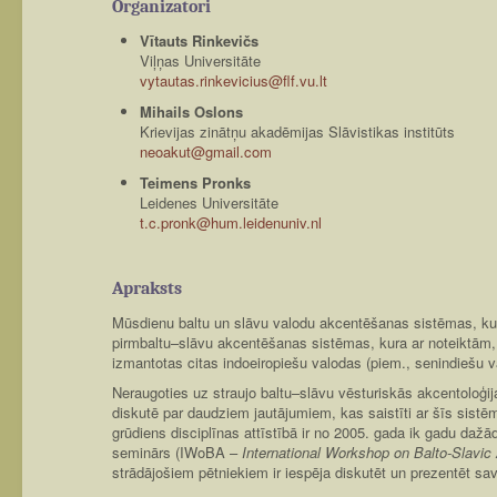
Organizatori
Vītauts Rinkevičs
Viļņas Universitāte
vytautas.rinkevicius@flf.vu.lt
Mihails Oslons
Krievijas zinātņu akadēmijas Slāvistikas institūts
neoakut@gmail.com
Teimens Pronks
Leidenes Universitāte
t.c.pronk@hum.leidenuniv.nl
Apraksts
Mūsdienu baltu un slāvu valodu akcentēšanas sistēmas, kurā
pirmbaltu–slāvu akcentēšanas sistēmas, kura ar noteiktām
izmantotas citas indoeiropiešu valodas (piem., senindiešu v
Neraugoties uz straujo baltu­–slāvu vēsturiskās akcentoloģij
diskutē par daudziem jautājumiem, kas saistīti ar šīs sis
grūdiens disciplīnas attīstībā ir no 2005. gada ik gadu dažā
seminārs (IWoBA –
International Workshop on Balto-Slavic
strādājošiem pētniekiem ir iespēja diskutēt un prezentēt sav