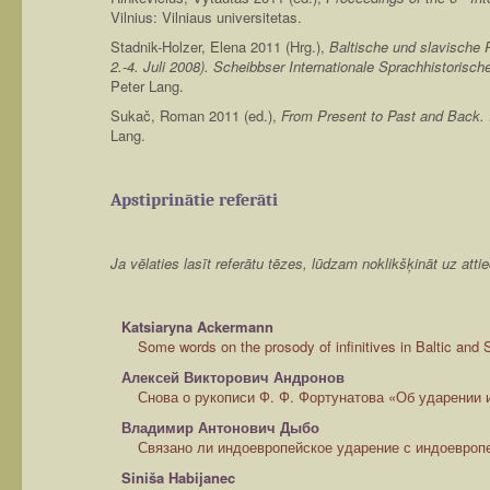
Vilnius: Vilniaus universitetas.
Stadnik-Holzer, Elena 2011 (Hrg.),
Baltische und slavische 
2.-4. Juli 2008). Scheibbser Internationale Sprachhistorisch
Peter Lang.
Sukač, Roman 2011 (ed.),
From Present to Past and Back. 
Lang.
Apstiprinātie referāti
Ja vēlaties lasīt referātu tēzes, lūdzam noklikšķināt uz att
Katsiaryna Ackermann
Some words on the prosody of infinitives in Baltic and 
Алексей Викторович Андронов
Снова о рукописи Ф. Ф. Фортунатова «Об ударении 
Владимир Антонович Дыбо
Связано ли индоевропейское ударение с индоевроп
Siniša Habijanec