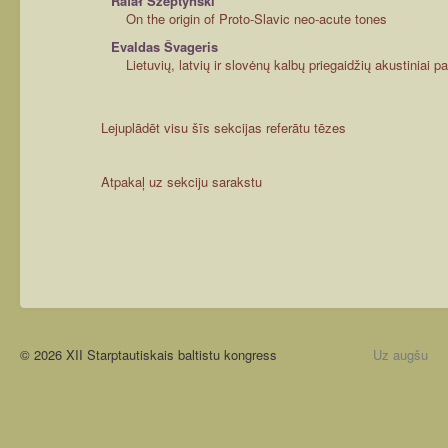
Rafał Szeptyński
On the origin of Proto-Slavic neo-acute tones
Evaldas Švageris
Lietuvių, latvių ir slovėnų kalbų priegaidžių akustiniai 
Lejuplādēt visu šīs sekcijas referātu tēzes
Atpakaļ uz sekciju sarakstu
© 2026 XII Starptautiskais baltistu kongress
Uz augšu