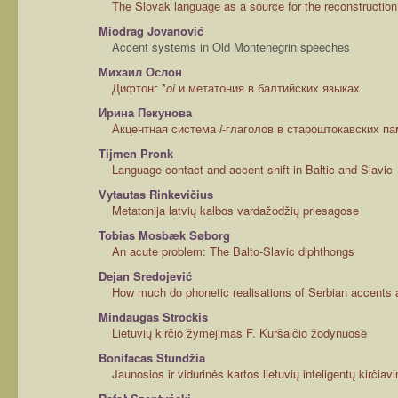
The Slovak language as a source for the reconstruction
Miodrag Jovanović
Accent systems in Old Montenegrin speeches
Михаил Ослон
Дифтонг *
oi
и метатония в балтийских языках
Ирина Пекунова
Акцентная система
i
-глаголов в староштокавских п
Tijmen Pronk
Language contact and accent shift in Baltic and Slavic
Vytautas Rinkevičius
Metatonija latvių kalbos vardažodžių priesagose
Tobias Mosbæk Søborg
An acute problem: The Balto-Slavic diphthongs
Dejan Sredojević
How much do phonetic realisations of Serbian accents ac
Mindaugas Strockis
Lietuvių kirčio žymėjimas F. Kuršaičio žodynuose
Bonifacas Stundžia
Jaunosios ir vidurinės kartos lietuvių inteligentų kirčiav