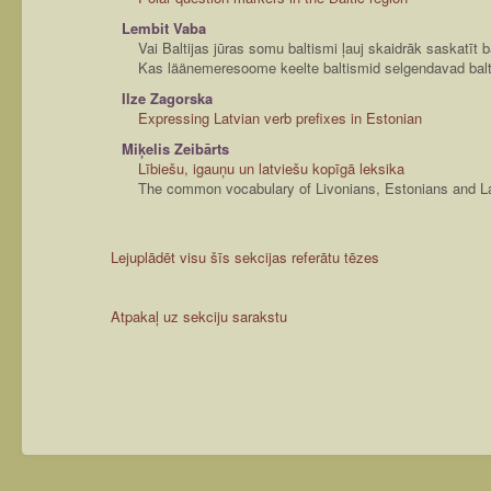
Lembit Vaba
Vai Baltijas jūras somu baltismi ļauj skaidrāk saskatīt b
Kas läänemeresoome keelte baltismid selgendavad balt
Ilze Zagorska
Expressing Latvian verb prefixes in Estonian
Miķelis Zeibārts
Lībiešu, igauņu un latviešu kopīgā leksika
The common vocabulary of Livonians, Estonians and L
Lejuplādēt visu šīs sekcijas referātu tēzes
Atpakaļ uz sekciju sarakstu