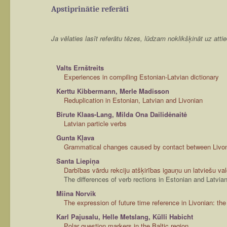
Apstiprinātie referāti
Ja vēlaties lasīt referātu tēzes, lūdzam noklikšķināt uz att
Valts Ernštreits
Experiences in compiling Estonian-Latvian dictionary
Kerttu Kibbermann, Merle Madisson
Reduplication in Estonian, Latvian and Livonian
Birute Klaas-Lang, Milda Ona Dailidėnaitė
Latvian particle verbs
Gunta Kļava
Grammatical changes caused by contact between Livon
Santa Liepiņa
Darbības vārdu rekciju atšķirības igauņu un latviešu va
The differences of verb rections in Estonian and Latvia
Miina Norvik
The expression of future time reference in Livonian: the
Karl Pajusalu, Helle Metslang, Külli Habicht
Polar question markers in the Baltic region