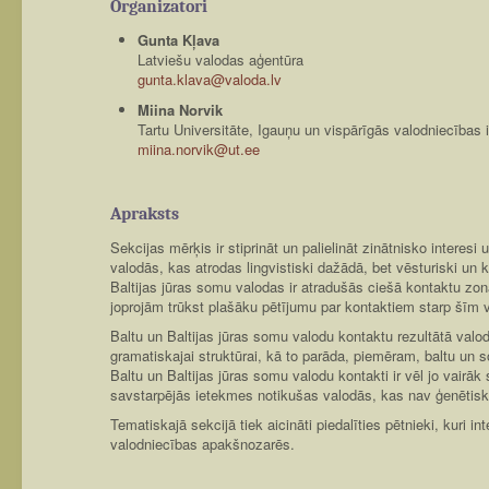
Organizatori
Gunta Kļava
Latviešu valodas aģentūra
gunta.klava@valoda.lv
Miina Norvik
Tartu Universitāte, Igauņu un vispārīgās valodniecības i
miina.norvik@ut.ee
Apraksts
Sekcijas mērķis ir stiprināt un palielināt zinātnisko interes
valodās, kas atrodas lingvistiski dažādā, bet vēsturiski un 
Baltijas jūras somu valodas ir atradušās ciešā kontaktu zo
joprojām trūkst plašāku pētījumu par kontaktiem starp šīm
Baltu un Baltijas jūras somu valodu kontaktu rezultātā valo
gramatiskajai struktūrai, kā to parāda, piemēram, baltu un s
Baltu un Baltijas jūras somu valodu kontakti ir vēl jo vairāk 
savstarpējās ietekmes notikušas valodās, kas nav ģenētisk
Tematiskajā sekcijā tiek aicināti piedalīties pētnieki, kuri 
valodniecības apakšnozarēs.