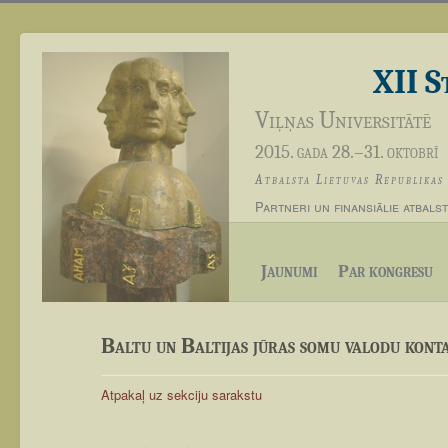
XII S
Viļņas Universitātē
2015. gada 28.–31. oktobrī
Atbalsta Lietuvas Republika
Partneri un finansiālie atbalstī
Jaunumi
Par kongresu
Baltu un Baltijas jūras somu valodu kont
Atpakaļ uz sekciju sarakstu