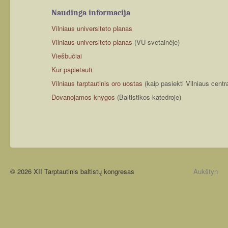
Naudinga informacija
Vilniaus universiteto planas
Vilniaus universiteto planas
(VU svetainėje)
Viešbučiai
Kur papietauti
Vilniaus tarptautinis oro uostas
(kaip pasiekti Vilniaus centr
Dovanojamos knygos
(Baltistikos katedroje)
© 2026 XII Tarptautinis baltistų kongresas
Aukštyn