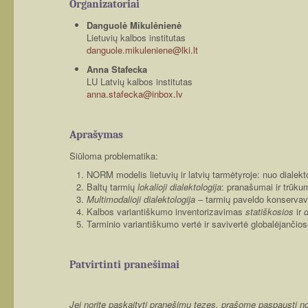
Organizatoriai
Danguolė Mikulėnienė
Lietuvių kalbos institutas
danguole.mikuleniene@lki.lt
Anna Stafecka
LU Latvių kalbos institutas
anna.stafecka@inbox.lv
Aprašymas
Siūloma problematika:
NORM modelis lietuvių ir latvių tarmėtyroje: nuo dialekt
Baltų tarmių
lokalioji
dialektologija
: pranašumai ir trūku
Multimodalioji dialektologija
– tarmių paveldo konservav
Kalbos variantiškumo inventorizavimas
statiškosios
ir
Tarminio variantiškumo vertė ir savivertė globalėjančio
Patvirtinti pranešimai
Jei norite paskaityti pranešimų tezes, prašome paspausti 