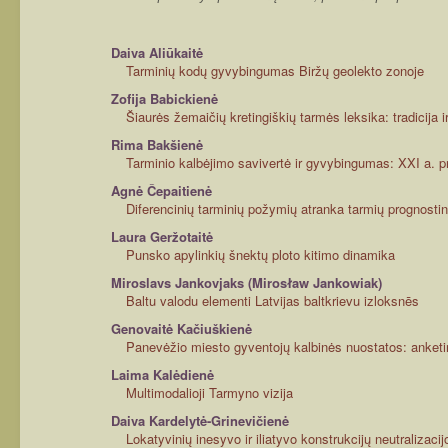
Daiva Aliūkaitė
Tarminių kodų gyvybingumas Biržų geolekto zonoje
Zofija Babickienė
Šiaurės žemaičių kretingiškių tarmės leksika: tradicija 
Rima Bakšienė
Tarminio kalbėjimo savivertė ir gyvybingumas: XXI a. pr
Agnė Čepaitienė
Diferencinių tarminių požymių atranka tarmių prognosti
Laura Geržotaitė
Punsko apylinkių šnektų ploto kitimo dinamika
Miroslavs Jankovjaks (Mirosław Jankowiak)
Baltu valodu elementi Latvijas baltkrievu izloksnēs
Genovaitė Kačiuškienė
Panevėžio miesto gyventojų kalbinės nuostatos: anketi
Laima Kalėdienė
Multimodalioji Tarmyno vizija
Daiva Kardelytė-Grinevičienė
Lokatyvinių inesyvo ir iliatyvo konstrukcijų neutralizaci