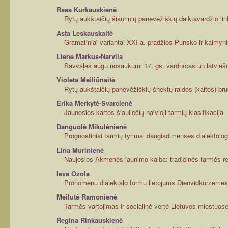
Rasa Kurkauskienė
Rytų aukštaičių šiaurinių panevėžiškių daiktavardžio link
Asta Leskauskaitė
Gramatiniai variantai XXI a. pradžios Punsko ir kaimyni
Liene Markus-Narvila
Savvaļas augu nosaukumi 17. gs. vārdnīcās un latvieš
Violeta Meiliūnaitė
Rytų aukštaičių panevėžiškių šnektų raidos (kaitos) bru
Erika Merkytė-Švarcienė
Jaunosios kartos šiauliečių naivioji tarmių klasifikacija
Danguolė Mikulėnienė
Prognostiniai tarmių tyrimai daugiadimensės dialektologi
Lina Murinienė
Naujosios Akmenės jaunimo kalba: tradicinės tarmės reli
Ieva Ozola
Pronomenu dialektālo formu lietojums Dienvidkurzemes
Meilutė Ramonienė
Tarmės vartojimas ir socialinė vertė Lietuvos miestuos
Regina Rinkauskienė