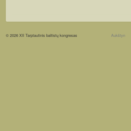
© 2026 XII Tarptautinis baltistų kongresas
Aukštyn