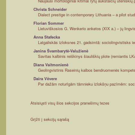
Naujausi morfologiniai kitimai rytų aukštaičių uteniškių
Christa Schneider
Dialect prestige in contemporary Lithuania – a pilot stu
Florian Sommer
Lietuviškosios G. Wenkerio anketos (XIX a.) – jų lingvist
Anna Stafecka
Latgaliskās izloksnes 21. gadsimtā: sociolingvistisks i
Janina Švambarytė-Valužienė
Savitas kalbinis reiškinys šiauliškių plote (remiantis 
Diana Vaitmonienė
Geolingvistinis Raseinių kalbos bendruomenės kompete
Daira Vēvere
Par dažām noturīgām tāmnieku izlokšņu pazīmēm: soci
Atsisiųsti visų šios sekcijos pranešimų tezes
Grįžti į sekcijų sąrašą